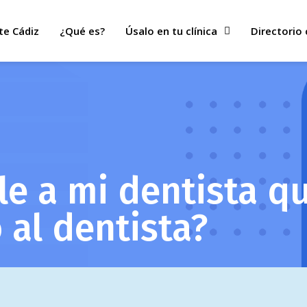
te Cádiz
¿Qué es?
Úsalo en tu clínica
Directorio 
le a mi dentista q
 al dentista?