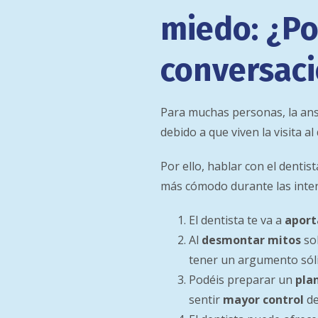
miedo: ¿Po
conversac
Para muchas personas, la ansi
debido a que viven la visita a
Por ello, hablar con el denti
más cómodo durante las inter
El dentista te va a
aport
Al
desmontar mitos
sob
tener un argumento sóli
Podéis preparar un
pla
sentir
mayor control
de