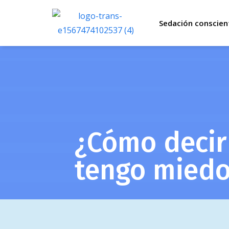
Sedación conscien
¿Cómo decir
tengo miedo