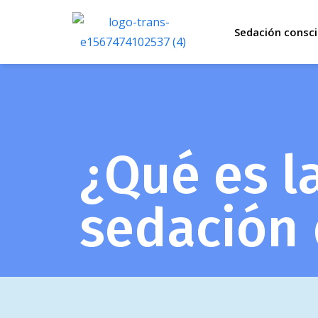
Sedación consci
¿Qué es l
sedación 