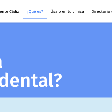
ente Cádiz
¿Qué es?
Úsalo en tu clínica
Directorio 
a
dental?