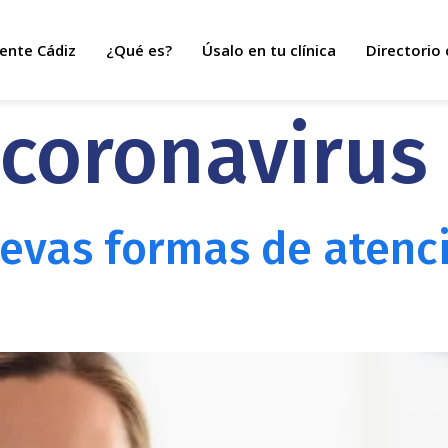
ente Cádiz
¿Qué es?
Úsalo en tu clínica
Directorio 
coronavirus
evas formas de atenci